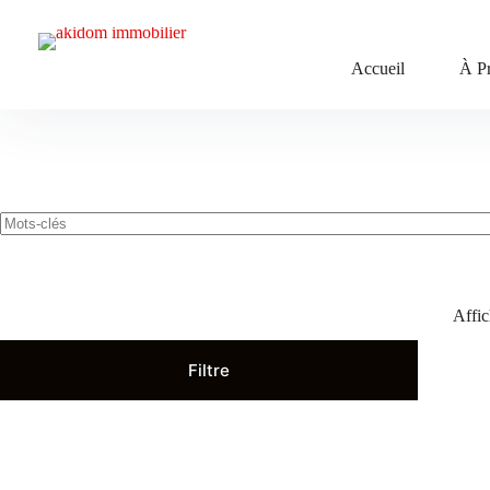
Passer
au
contenu
Accueil
À P
Affic
Filtre