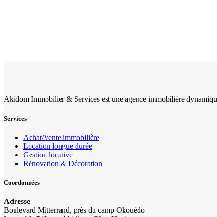
Akidom Immobilier & Services est une agence immobilière dynamique en
Services
Achat/Vente
immobilière
Location longue durée
Gestion locative
Rénovation & Décoration
Coordonnées
Adresse
Boulevard Mitterrand, près du camp Okouédo