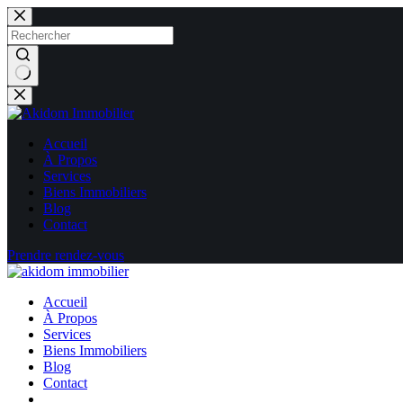
Passer
au
contenu
Aucun
résultat
Accueil
À Propos
Services
Biens Immobiliers
Blog
Contact
Prendre rendez-vous
Accueil
À Propos
Services
Biens Immobiliers
Blog
Contact