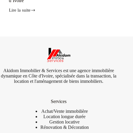
d’Ivoire
Lire la suite
Nouvelles
réglementations
immobilières
en
Côte
d’Ivoire
Akidom Immobilier & Services est une agence immobilière
dynamique en Côte d'Ivoire, spécialisée dans la transaction, la
location et l'aménagement de biens immobiliers.
Services
Achat/Vente
immobilière
Location longue durée
Gestion locative
Rénovation & Décoration