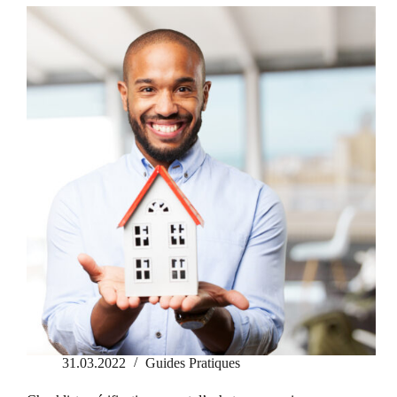
fort
potentiel
locatif
en
2025
31.03.2022
Guides Pratiques