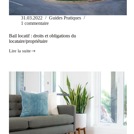
31.03.2022
Guides Pratiques
1 commentaire
Bail locatif : droits et obligations du
locataire/propriétaire
Lire la suite
Bail
locatif
:
droits
et
obligations
du
locataire/propriétaire