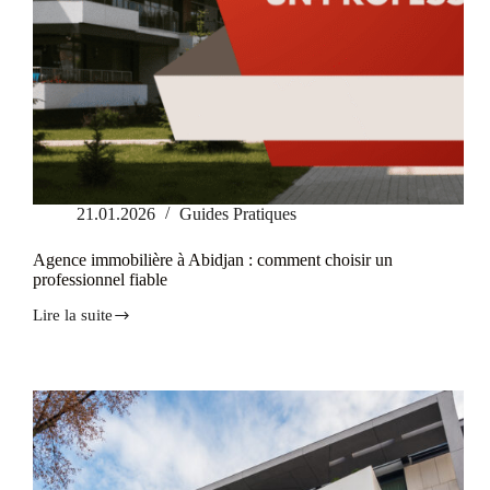
21.01.2026
Guides Pratiques
Agence immobilière à Abidjan : comment choisir un
professionnel fiable
Lire la suite
Agence
immobilière
à
Abidjan
:
comment
choisir
un
professionnel