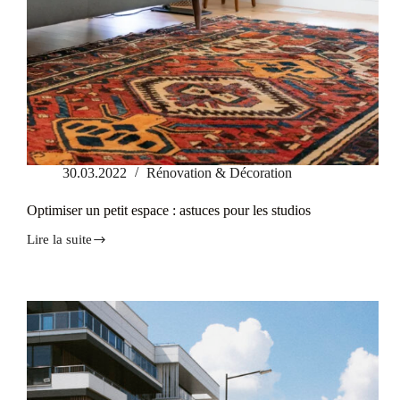
30.03.2022
Rénovation & Décoration
Optimiser un petit espace : astuces pour les studios
Lire la suite
Optimiser
un
petit
espace
:
astuces
pour
les
studios