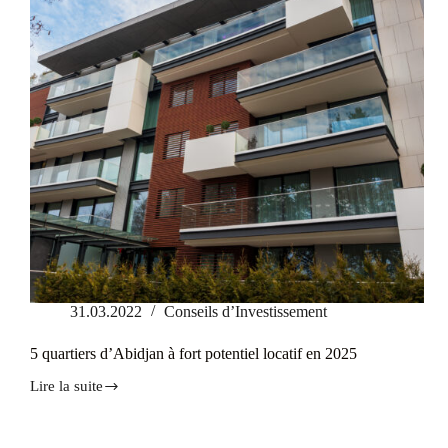
fiable
31.03.2022
Conseils d’Investissement
5 quartiers d’Abidjan à fort potentiel locatif en 2025
Lire la suite
5
quartiers
d’Abidjan
à