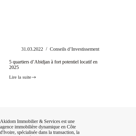
31.03.2022
Conseils d’Investissement
5 quartiers d’Abidjan à fort potentiel locatif en
2025
Lire la suite
5
quartiers
d’Abidjan
à
fort
potentiel
locatif
en
2025
Akidom Immobilier & Services est une
agence immobilière dynamique en Côte
d'Ivoire, spécialisée dans la transaction, la